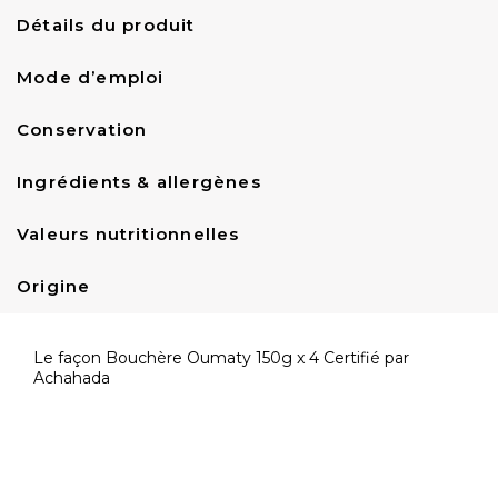
Détails du produit
Mode d’emploi
Conservation
Ingrédients & allergènes
Valeurs nutritionnelles
Origine
Le façon Bouchère Oumaty 150g x 4 Certifié par
Au congélateur à - 18°C .
100% viande bovine halal
Pour 100g
Référence
A000043
Achahada
Ne jamais recongeler un produit décongelé !
Énergie : 252 kJ / 1046 kcal
Matières grasses : 20 g dont acides gras saturés : 8,6
g
Glucides : 0 dont sucres : 0
Prix TTC Au Kg
14,84000000