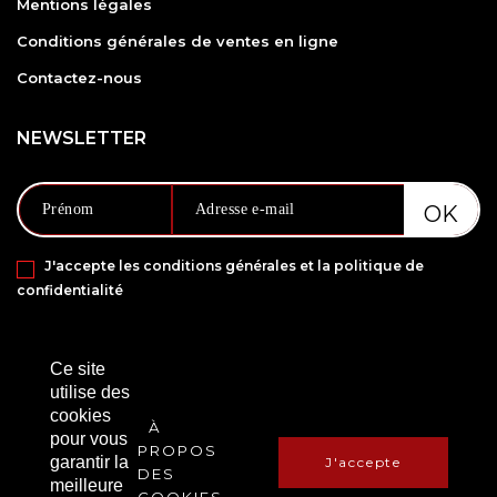
Mentions légales
Conditions générales de ventes en ligne
Contactez-nous
NEWSLETTER
J'accepte les conditions générales et la politique de
confidentialité
PAIEMENT SÉCURISÉ VIA
Ce site
utilise des
cookies
À
pour vous
PROPOS
garantir la
J'accepte
DES
meilleure
COOKIES