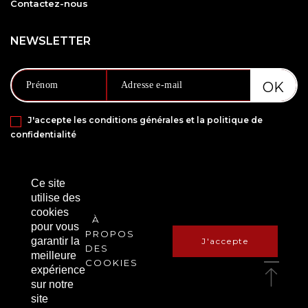
Contactez-nous
NEWSLETTER
J'accepte les conditions générales et la politique de
confidentialité
PAIEMENT SÉCURISÉ VIA
Ce site
utilise des
cookies
À
pour vous
PROPOS
garantir la
J'accepte
DES
meilleure
COOKIES
expérience
sur notre
Copyright © 2021 Amanbox. Tous droits réservés.
site