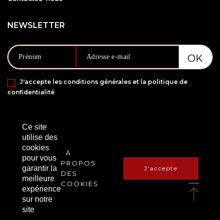
NEWSLETTER
J'accepte les conditions générales et la politique de
confidentialité
PAIEMENT SÉCURISÉ VIA
Ce site
utilise des
cookies
À
pour vous
PROPOS
garantir la
J'accepte
DES
meilleure
COOKIES
expérience
sur notre
Copyright © 2021 Amanbox. Tous droits réservés.
site