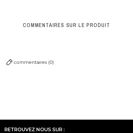
contenir
: soja, céleri, gluten, lait, moutarde, oeufs.
Glucides : 0.9 g ; Dont sucres : 0.9 g
Prix TTC Au Kg
8,12000000
Protéines : 18.5 g
Sel : 1.28 g
COMMENTAIRES SUR LE PRODUIT
commentaires (0)
RETROUVEZ NOUS SUR :