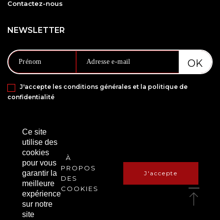
Contactez-nous
NEWSLETTER
J'accepte les conditions générales et la politique de
confidentialité
PAIEMENT SÉCURISÉ VIA
Ce site
utilise des
cookies
À
pour vous
PROPOS
garantir la
J'accepte
DES
meilleure
COOKIES
expérience
sur notre
Copyright © 2021 Amanbox. Tous droits réservés.
site