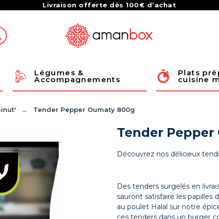
Livraison offerte dès 100€ d’achat
Légumes & 
Plats pré
Accompagnements
cuisine 
inut'
Tender Pepper Oumaty 800g
Tender Pepper
Découvrez nos délicieux tende
Des tenders surgelés en livra
sauront satisfaire les papill
au poulet Halal sur notre épic
ces tenders dans un burger c