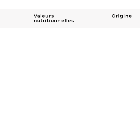
Valeurs
Origine
nutritionnelles
te de calcium, fer, niacine, thiamine), levure, sel), huile de
ait de levure , poudre d'oignon, extrait de paprika, agents
mes secs (oignon, ail), dextrose, poudre de sauge séchée.